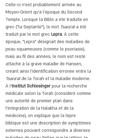
Celle-ci n'est probablement arrivée au 
Moyen-Orient qu'à l'époque du Second 
Temple. Lorsque la Bible a été traduite en 
grec ("la Septante"), le mot 
Tsara'at
 a été 
traduit par le mot grec 
Lepra
. À cette 
époque, "Lepra" désignait des maladies de 
peau squameuses (comme le psoriasis), 
mais au fil des années, le nom est resté 
attaché à la grave maladie de Hansen, 
créant ainsi l'identification erronée entre la 
Tsara'at
 de la Torah et la maladie moderne.
À l'
Institut Schlesinger
 pour la recherche 
médicale selon la Torah (considéré comme 
une autorité de premier plan dans 
l'intégration de la Halakha et de la 
médecine), on explique que la lèpre 
biblique est une description de symptômes 
externes pouvant correspondre à diverses 
maladies de peau (telles que le vitiligo, le 