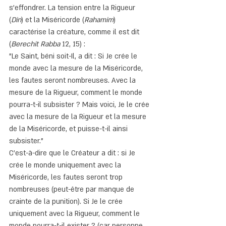
s'effondrer. La tension entre la Rigueur 
(
Din
) et la Miséricorde (
Rahamim
) 
caractérise la créature, comme il est dit 
(
Berechit Rabba
 12, 15) :
"Le Saint, béni soit-Il, a dit : Si Je crée le 
monde avec la mesure de la Miséricorde, 
les fautes seront nombreuses. Avec la 
mesure de la Rigueur, comment le monde 
pourra-t-il subsister ? Mais voici, Je le crée 
avec la mesure de la Rigueur et la mesure 
de la Miséricorde, et puisse-t-il ainsi 
subsister."
C'est-à-dire que le Créateur a dit : si Je 
crée le monde uniquement avec la 
Miséricorde, les fautes seront trop 
nombreuses (peut-être par manque de 
crainte de la punition). Si Je le crée 
uniquement avec la Rigueur, comment le 
monde pourra-t-il exister ? (car personne 