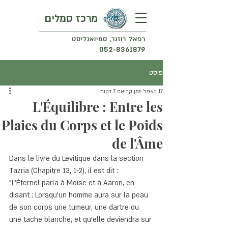
מרכז סמלים
רפאל רוזנר, סמיואנליסט
052-8361879
פוסט
17 באפר׳
זמן קריאה 7 דקות
L'Équilibre : Entre les
Plaies du Corps et le Poids
de l'Âme
Dans le livre du Lévitique dans la section 
Tazria (Chapitre 13, 1-2), il est dit :
"L'Éternel parla à Moïse et à Aaron, en 
disant : Lorsqu'un homme aura sur la peau 
de son corps une tumeur, une dartre ou 
une tache blanche, et qu'elle deviendra sur 