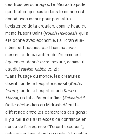
ces trois personnages. Le Midrash ajoute 
que tout ce qui existe dans le monde est 
donné avec mesur pour permettre 
l'existence de la création, comme l'eau et 
même l'Esprit Saint (
Rouah HaKodesh
) qui a 
été donné avec économie. La Torah elle-
même est acquise par l'homme avec 
mesure, et le caractère de l'homme est 
également donné avec mesure, comme il 
est dit (
Vayikra Rabba
 15, 2) :
"Dans l'usage du monde, les créatures 
disent : un tel a l'esprit excessif (
Rouho 
Yetera
), un tel a l'esprit court (
Rouho 
Ktsara
), un tel a l'esprit infime (
Katikaton
)."
Cette déclaration du Midrash décrit la 
différence entre les caractères des gens : 
il y a celui qui a un excès de confiance en 
soi ou de l'arrogance ("l'esprit excessif"), 
celui qui est impatient ou enclin à la colère 