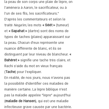
la peau de son corps une plaie de lèpre, on 
l'amènera à Aaron, le sacrificateur, ou à 
l'un de ses fils, les sacrificateurs."
D'après les commentateurs et selon le 
traité 
Nega'im
, les mots 
« Séét »
 (tumeur) 
et 
« Sapahat »
 (dartre) sont des noms de 
types de taches (plaies) apparaissant sur 
la peau. Chacun d'eux représente une 
nuance différente de blanc, et ils se 
distinguent par leur niveau de blancheur. 
« 
Bahéret »
 signifie une tache très claire, et 
Rachi s'aide du mot en vieux français 
(
Tache
) pour l'expliquer.
En réalité, de nos jours, nous n'avons pas 
la possibilité d'identifier ces maladies de 
manière certaine. La lèpre biblique n'est 
pas la maladie appelée "lèpre" aujourd'hui 
(
maladie de Hansen
), qui est une maladie 
infectieuse grave causée par une bactérie. 