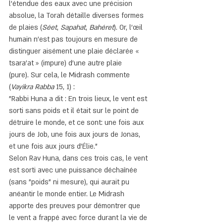
l'étendue des eaux avec une précision 
absolue, la Torah détaille diverses formes 
de plaies (
Séet
, 
Sapahat
, 
Bahéret
). Or, l'œil 
humain n'est pas toujours en mesure de 
distinguer aisément une plaie déclarée « 
tsara’at » (impure) d'une autre plaie 
(pure). Sur cela, le Midrash commente 
(
Vayikra Rabba
 15, 1) :
"Rabbi Huna a dit : En trois lieux, le vent est 
sorti sans poids et il était sur le point de 
détruire le monde, et ce sont: une fois aux 
jours de Job, une fois aux jours de Jonas, 
et une fois aux jours d'Élie."
Selon Rav Huna, dans ces trois cas, le vent 
est sorti avec une puissance déchaînée 
(sans "poids" ni mesure), qui aurait pu 
anéantir le monde entier. Le Midrash 
apporte des preuves pour démontrer que 
le vent a frappé avec force durant la vie de 