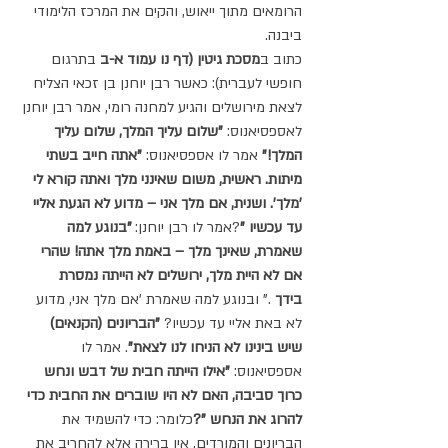
הרומאים מתוך ייאוש, והקים את המרכז הלימודי 
ביבנה.
כתוב ב
מסכת גיטין (דף נו עמוד א-ב
 בתרגום 
חופשי לעברית): כאשר רבן יוחנן בן זכאי הצליח 
לצאת מירושלים והגיע למחנה רומי, אמר רבן יוחנן 
לאספסיאנוס:
 "שלום עליך המלך, שלום עליך 
המלך!"
 אמר לו אספסיאנוס: 
"אתה חייב בשתי 
מיתות. ראשית, משום שאינני מלך ואתה קורא לי 
'מלך'. ושנית, אם מלך אני – מדוע לא הגעת אליי 
עד עכשיו "
?אמר לו רבן יוחנן: 
"בנוגע למה 
שאמרת, שאינך מלך – באמת מלך אתה! שהרי 
אם לא היית מלך, ירושלים לא הייתה נמסרת 
בידך
 ." ובנוגע למה שאמרת 'אם מלך אני, מדוע 
לא באת אליי עד עכשיו? 
"הבריונים (הקנאים) 
שיש בינינו לא הניחו לנו לצאת"
. אמר לו 
אספסיאנוס: 
"אילו הייתה חבית של דבש ונחש 
כרוך סביבה, האם לא היו שוברים את החבית כדי 
להרוג את הנחש "?
כלומר: כדי להשמיד את 
הבריונים והמורדים, אין ברירה אלא להחריב את 