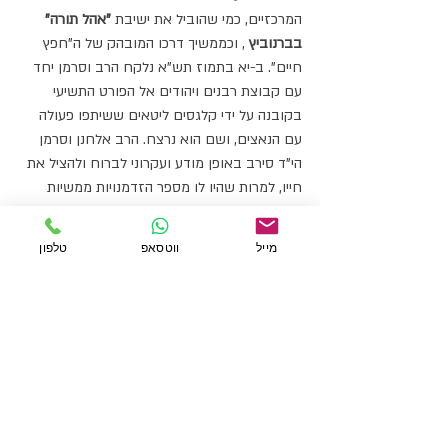
המרכזיים, כמי שהוביל את ישיבת 
"אהל תורה" 
בברנוביץ
 , וכממשיך דרכו המובהק של ה"חפץ 
חיים". ב-יא בתמוז תש"א נלקח הרב וסרמן יחד 
עם קבוצת רבנים ויהודים אל הפורט התשיעי 
בקובנה על ידי קלגסים ליטאים ששיתפו פעולה 
עם הנאצים, ושם הוא נרצח. הרב אלחנן וסרמן 
הי"ד סירב באופן מודע ועקרוני לברוח ולהציל את 
חייו, למרות שהיו לו מספר הזדמנויות ממשיות 
לעשות זאת. הסירוב שלו נבע משילוב של שתי 
סיבות מרכזיות: חובתו המוסרית כרועה רוחני כלפי 
מייל
ווטסאפ
טלפון
תלמידיו, והשקפת עולמו האמונית העמוקה. מעבר 
לנאמנותו לתלמידיו, לרב וסרמן הייתה גישה 
היסטוריוסופית ואמונית ייחודית לאירועי השואה, 
כפי שביטא בקונטרסו 
"עקבתא דמשיחא"
 שבו 
ראה בסבל הנורא גזירה משמיים וחלק מחבלי 
משיח. עבורו זאת הייתה תקופה של הסתר פנים 
וצריך לקבל אותה עם הפחד והחרדה.
דוד המלך אמר: (ספר תהילים פרק כב ב):"אֵלִי אֵלִי 