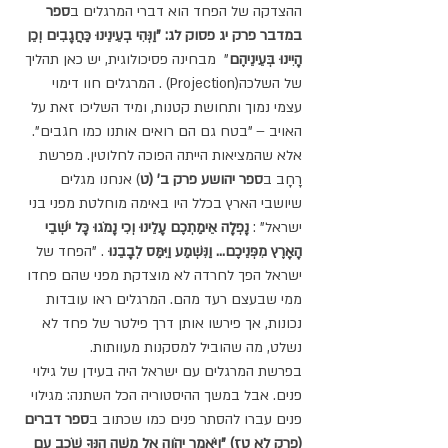
ההצדקה של הפחד הוא דברי המרגלים ב
ספר 
במדבר פרק יג פסוק לג: "וַנְּהִי בְעֵינֵינוּ כַּחֲגָבִים וְכֵן 
הָיִינוּ בְּעֵינֵיהֶם
"  מבחינה פסיכולוגית, יש כאן תהליך 
של השלכה(Projection) . המרגלים חוו דימוי 
עצמי נמוך ותחושת קטנות, ומיד השליכו זאת על 
האויב – "בטח גם הם רואים אותנו כמו חגבים". 
אלא שהמציאות הייתה הפוכה לחלוטין. מפרשת 
רָחָב ב
ספר יהושע פרק ב' (ט
) אנחנו מגלים 
שיושבי הארץ בכלל היו באימה מוחלטת מפני בני 
ישראל" : 
נָפְלָה אֵימַתְכֶם עָלֵינוּ וְכִי נָמֹגוּ כָּל יֹשְׁבֵי 
הָאָרֶץ מִפְּנֵיכֶם... וַנִּשְׁמַע וַיִּמַּס לְבָבֵנוּ
 . "הפחד של 
ישראל הפך לחרדה לא מוצדקת מפני שהם פחדו 
ממי שבעצם רעד מהם. המרגלים ראו עובדות 
נכונות, אך פירשו אותן דרך פילטר של פחד לא 
נשלט, מה שהוביל למסקנות מעוותות.
בפרשת המרגלים עם ישראל היה בעידן של גילוי 
פנים. אבל במשך ההיסטוריה הכל השתנה: מגילוי 
פנים עברו להסתר פנים כמו שכתוב ב
ספר דברים 
(פרק לא טז) "וַיֹּאמֶר יְהֹוָה אֶל משֶׁה הִנְּךָ שֹׁכֵב עִם 