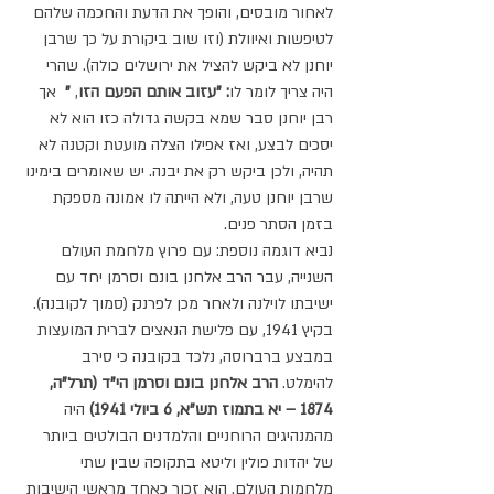
לאחור מובסים, והופך את הדעת והחכמה שלהם 
לטיפשות ואיוולת (וזו שוב ביקורת על כך שרבן 
יוחנן לא ביקש להציל את ירושלים כולה). שהרי 
היה צריך לומר לו
: "עזוב אותם הפעם הזו
,
 "
  אך 
רבן יוחנן סבר שמא בקשה גדולה כזו הוא לא 
יסכים לבצע, ואז אפילו הצלה מועטת וקטנה לא 
תהיה, ולכן ביקש רק את יבנה. יש שאומרים בימינו 
שרבן יוחנן טעה, ולא הייתה לו אמונה מספקת 
בזמן הסתר פנים.
נביא דוגמה נוספת: עם פרוץ מלחמת העולם 
השנייה, עבר הרב אלחנן בונם וסרמן יחד עם 
ישיבתו לוילנה ולאחר מכן לפרנק (סמוך לקובנה). 
בקיץ 1941, עם פלישת הנאצים לברית המועצות 
במבצע ברברוסה, נלכד בקובנה כי סירב 
להימלט. 
הרב אלחנן בונם וסרמן הי"ד (תרל"ה, 
1874 – יא בתמוז תש"א, 6 ביולי 1941)
 היה 
מהמנהיגים הרוחניים והלמדנים הבולטים ביותר 
של יהדות פולין וליטא בתקופה שבין שתי 
מלחמות העולם. הוא זכור כאחד מראשי הישיבות 