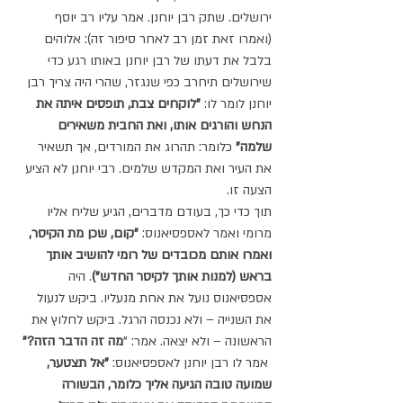
ירושלים. שתק רבן יוחנן. אמר עליו רב יוסף 
(ואמרו זאת זמן רב לאחר סיפור זה): אלוהים 
בלבל את דעתו של רבן יוחנן באותו רגע כדי 
שירושלים תיחרב כפי שנגזר, שהרי היה צריך רבן 
יוחנן לומר לו: 
"לוקחים צבת, תופסים איתה את 
הנחש והורגים אותו, ואת החבית משאירים 
שלמה"
 כלומר: תהרוג את המורדים, אך תשאיר 
את העיר ואת המקדש שלמים. רבי יוחנן לא הציע 
הצעה זו.
תוך כדי כך, בעודם מדברים, הגיע שליח אליו 
מרומי ואמר לאספסיאנוס: 
"קום, שכן מת הקיסר, 
ואמרו אותם מכובדים של רומי להושיב אותך 
בראש (למנות אותך לקיסר החדש")
. היה 
אספסיאנוס נועל את אחת מנעליו. ביקש לנעול 
את השנייה – ולא נכנסה הרגל. ביקש לחלוץ את 
הראשונה – ולא יצאה. אמר: "
מה זה הדבר הזה?"
 אמר לו רבן יוחנן לאספסיאנוס:
 "אל תצטער, 
שמועה טובה הגיעה אליך כלומר, הבשורה 