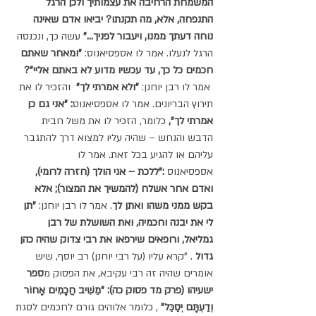
המשמחת הרחיבה את עצמותיך ולכן הרגל 
התנפחה, אלא, מה תקנתו? יביאו אדם שאינה 
נוחה דעתך ממנו, ויעבור לפניך..."
 עשה כך, ונכנסה 
הרגל לנעלו. אמר לו אספסיאנוס: 
"ומאחר שאתם 
חכמים כל כך, עד עכשיו מדוע לא באתם אליי"?
 אמר לו רבן יוחנן: 
"ולא אמרתי לך"
  והזכיר לו את 
תירוץ הבריונים. אמר לו אספסיאנוס
: "אני גם כן 
אמרתי לך",
 כלומר, הזכיר לו את משל חבית 
הדבש והנחש – שהיה עליו למצוא דרך להתגבר 
עליהם או להגיע בכל זאת. אמר לו 
אספסיאנוס
 :"ללכת – אני הולך (חזרה לרומי), 
ואדם אחר אשלח (להמשיך את המצור); אלא 
בקש ממני משהו ואתן לך
. אמר לו רבן יוחנן:
 "תן 
לי את יבנה וחכמיה, ואת השושלת של רבן 
גמליאל, ורופאים שירפאו את רבי צדוק שהיה כהן 
גדול
 . "קרא עליו (על רבי יוחנן) רב יוסף, שיש 
אומרים שהיה זה רבי עקיבא, את הפסוק מ
ספר 
ישעיהו (פרק מד פסוק כה): "מֵשִׁיב חֲכָמִים אָחוֹר 
וְדַעְתָּם יְסַכֵּל"
 , כלומר אלוהים גורם לחכמים לסגת 