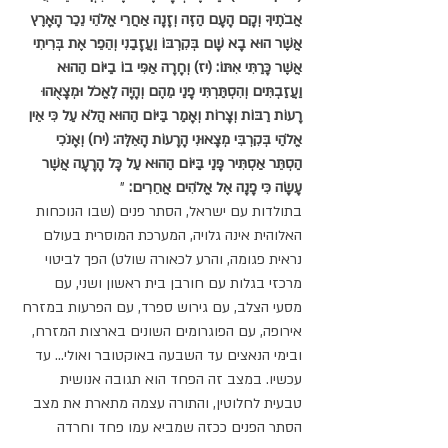
אֲבֹתֶיךָ וְקָם הָעָם הַזֶּה וְזָנָה אַחֲרֵי אֱלֹהֵי נֵכַר הָאָרֶץ 
אֲשֶׁר הוּא בָא שָׁם בְּקִרְבּוֹ וַעֲזָבַנִי וְהֵפֵר אֶת בְּרִיתִי 
אֲשֶׁר כָּרַתִּי אִתּוֹ: (יז) וְחָרָה אַפִּי בוֹ בַיּוֹם הַהוּא 
וַעֲזַבְתִּים וְהִסְתַּרְתִּי פָנַי מֵהֶם וְהָיָה לֶאֱכֹל וּמְצָאֻהוּ 
רָעוֹת רַבּוֹת וְצָרוֹת וְאָמַר בַּיּוֹם הַהוּא הֲלֹא עַל כִּי אֵין 
אֱלֹהַי בְּקִרְבִּי מְצָאוּנִי הָרָעוֹת הָאֵלֶּה: (יח) וְאָנֹכִי 
הַסְתֵּר אַסְתִּיר פָּנַי בַּיּוֹם הַהוּא עַל כָּל הָרָעָה אֲשֶׁר 
עָשָׂה כִּי פָנָה אֶל אֱלֹהִים אֲחֵרִים:
 "
בתולדות עם ישראל, הסתר פנים (שבו הנוכחות 
האלוהית אינה גלויה, המערכת המוסרית בעולם 
נראית פגומה, והרע לכאורה שולט) הפך לביטוי 
מרכזי בגלות עם חורבן בית ראשון ושני, עם 
מסעי הצלב, עם גירוש ספרד, עם הפרעות במזרח 
אירופה, עם הפוגרומים השונים בארצות המזרח, 
ובימי הנאצים עד השבעה באוקטובר ואולי... עד 
עכשיו. במצב זה הפחד הוא תגובה אנושית 
טבעית לחלוטין, והתורה עצמה מתארת את מצב 
הסתר הפנים ככזה שמביא עמו פחד וחרדה 