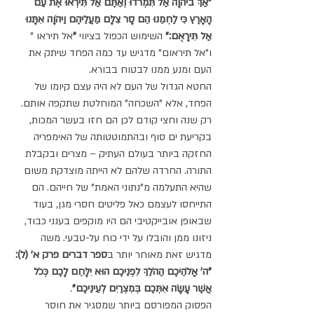
"אַךְ ביהֹוָה אַל תִּמְרֹדוּ וְאַתֶּם אַל תִּירְאוּ אֶת עַם 
הָאָרֶץ כִּי לַחְמֵנוּ הֵם סָר צִלָּם מֵעֲלֵיהֶם וַיהֹוָה אִתָּנוּ 
אַל תִּירָאֻם:"
 השימוש הכפול בציווי 
"
אל תיראו " 
ו"אל תיראום" מדגיש עד כמה הפחד שיתק את 
העם ומנע ממנו לבטוח בבורא.
החטא הגדול של העם לא היה עצם קיומו של 
הפחד, אלא "השכחה" המוחלטת שתקפה אותם. 
רק שנה וחצי קודם לכן הם חזו בעשר המכות, 
בקריעת ים סוף ובהתמוטטותה של האימפריה 
החזקה ביותר בעולם העתיק – מצרים ובקבלת 
התורה. החרדה שלהם לא הייתה מוצדקת משום 
שהיא התעלמה מ"נתוני האמת" של חייהם. הם 
התייחסו לעצמם כאל פליטים חסרי מגן, בעוד 
שבאופן אובייקטיבי הם היו מוקפים בענני כבוד, 
ניזונו ממן והובלו על ידי כוח על-טבעי. משה 
מדגיש זאת מאוחר יותר ב
ספר דברים פרק א' (ל): 
"ה' אֱלֹהֵיכֶם הַהֹלֵךְ לִפְנֵיכֶם הוּא יִלָּחֵם לָכֶם כְּכֹל 
אֲשֶׁר עָשָׂה אִתְּכֶם בְּמִצְרַיִם לְעֵינֵיכֶם"
.
הפסוק המפורסם ביותר שמסגיר את חוסר 