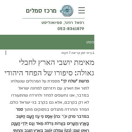
מרכז סמלים
רפאל רוזנר, סמיואנליסט
052-8361879
פוסט
4 ביוני
זמן קריאה 7 דקות
מאימת יושבי הארץ לחבלי
גאולה: סיפורו של הפחד היהודי
פרשת "שלח לך"
 מספרת על המרגלים שנשלחו 
לתור את הארץ. עם חזרתם למחנה ישראל 
במדבר, אנו נחשפים לפחד ולחרדה שהתעוררו 
לא רק בקרבם, אלא גם בקרב בני ישראל כולם. 
הפחד והחרדה מתגלים בפסוקים מתוך 
ספר 
במדבר פרק יג
)" :
כח) אֶפֶס כִּי עַז הָעָם הַיּשֵׁב 
בָּאָרֶץ וְהֶעָרִים בְּצֻרוֹת גְּדֹלֹת מְאֹד וְגַם יְלִדֵי הָעֲנָק 
רָאִינוּ שָׁם: (כט) עֲמָלֵק יוֹשֵׁב בְּאֶרֶץ הַנֶּגֶב וְהַחִתִּי 