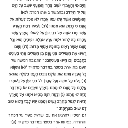
וְהַיְבוּסִי וְהָאֱמֹרִי יוֹשֵׁב בָּהָר וְהַכְּנַעֲנִי יוֹשֵׁב עַל הַיָּם 
וְעַל יַד הַיַּרְדֵּן:
 ובהמשך באותו הפרק: 
(לא) 
וְהָאֲנָשִׁים אֲשֶׁר עָלוּ עִמּוֹ אָמְרוּ לֹא נוּכַל לַעֲלוֹת אֶל 
הָעָם כִּי חָזָק הוּא מִמֶּנּוּ: (לב) וַיֹּצִיאוּ דִּבַּת הָאָרֶץ 
אֲשֶׁר תָּרוּ אֹתָהּ אֶל בְּנֵי יִשְׂרָאֵל לֵאמֹר הָאָרֶץ אֲשֶׁר 
עָבַרְנוּ בָהּ לָתוּר אֹתָהּ אֶרֶץ אֹכֶלֶת יוֹשְׁבֶיהָ הִוא וְכָל 
הָעָם אֲשֶׁר רָאִינוּ בְתוֹכָהּ אַנְשֵׁי מִדּוֹת: (לג) וְשָׁם 
רָאִינוּ אֶת הַנְּפִילִים בְּנֵי עֲנָק מִן הַנְּפִלִים וַנְּהִי בְעֵינֵינוּ 
כַּחֲגָבִים וְכֵן הָיִינוּ בְּעֵינֵיהֶם:
 " התגובה הקשה של 
העם מתוארת ב
ספר במדבר פרק יד
"(א) וַתִּשָּׂא 
כָּל הָעֵדָה וַיִּתְּנוּ אֶת קוֹלָם וַיִּבְכּוּ הָעָם בַּלַּיְלָה הַהוּא: 
(ב) וַיִּלֹּנוּ עַל משֶׁה וְעַל אַהֲרֹן כֹּל בְּנֵי יִשְׂרָאֵל וַיֹּאמְרוּ 
אֲלֵהֶם כָּל הָעָם לוּ מַתְנוּ בְּאֶרֶץ מִצְרַיִם אוֹ בַּמִּדְבָּר 
הַזֶּה לוּ מָתְנוּ: (ג) וְלָמָה יְהֹוָה מֵבִיא אֹתָנוּ אֶל הָאָרֶץ 
הַזֹּאת לִנְפֹּל בַּחֶרֶב נָשֵׁינוּ וְטַפֵּנוּ יִהְיוּ לָבַז הֲלוֹא טוֹב 
לָנוּ שׁוּב מִצְרָיְמָה:
 "
גם הניסיון להרגיע את עם ישראל מעיד על הפחד 
והחרדה, כפי שנאמר ב
ספר במדבר פרק יד (ט): 