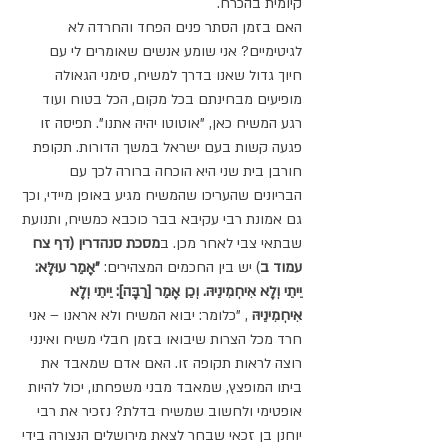
קיומית בהכרח.
האם בזמן הסתר פנים הפחד והחרדה לא 
לגיטימיים? אני שומע אנשים שאומרים לי עם 
חיוך גדול שאנו בדרך למשיח, סימני הגאולה 
מופיעים מבחינתם בכל מקום, הכל בטוח ועוד 
רגע המשיח כאן, "אוטוטו יהיה אתנו". תפיסה זו 
פגעה קשות בעם ישראל במשך הדורות. תקופת 
חורבן בית שני היא הוכחה ברורה לכך עם 
הבריונים שהעריכו שהמשיח מגיע באופן מיידי, וכך 
גם אמונת רבי עקיבא בבר כוכבא כמשיח, ותנועת 
שבתאי צבי לאחר מכן. ב
מסכת סנהדרין (דף צח 
עמוד ב
) יש בין החכמים המצהירים:
 "אָמַר עוּלָּא: 
יֵיתֵי וְלָא אִיחְמִינֵיהּ. וְכֵן אָמַר [רַבָּה]: יֵיתֵי וְלָא 
אִיחְמִינֵיהּ
 , "כלומר: יבוא המשיח ולא אראנו – אני 
חרד מכל הצרות שיבואו בזמן חבלי משיח ואינני 
רוצה לראות תקופה זו. האם אדם שמאבד את 
ביתו המופצץ, שמאבד מבני משפחתו, יכול להיות 
אופטימי ולחשוב שמשיח בדלת? נזכיר את רבי 
יוחנן בן זכאי שבחר לצאת מירושלים הנצורה בידי 