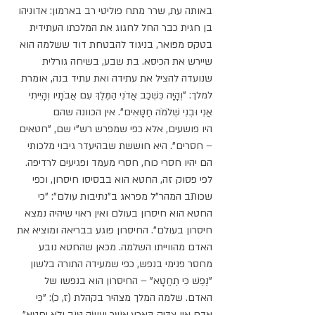
באותה עת, שרר מתח פוליטי רב בארמון: אדוניהו 
בן חגית כבר החל לחגוג את המלכתו העתידית 
בטקס מפואר, בניגוד להבטחת דוד ששלמה הוא 
שיירש את הכיסא. בת שבע, בשיחה גורלית 
שנועדה להציל את עתידה ואת עתיד בנה, אומרת 
למלך: "וְהָיָה כִּשְׁכַב אֲדֹנִי הַמֶּלֶךְ עִם אֲבֹתָיו וְהָיִיתִי 
אֲנִי וּבְנִי שְׁלֹמֹה חַטָּאִים". אין הכוונה שהם 
היו פושעים, אלא כפי שמפרש רש"י שם, "חטאים 
– חסרים". היא חוששת שבהיעדר גיבוי מלכותי 
הם יהיו חסרי כוח, חסרי מעמד ופגיעים לרדיפה. 
לפי פסוק זה, החטא הוא בבסיסו חיסרון, וכפי 
שכותב המהר"ל מפראג ב"נתיבות עולם": "כי 
החטא הוא חיסרון בעולם ואין ראוי שיהיה נמצא 
חיסרון בעולם". החיסרון פוגע בבריאה ומוציא את 
האדם מהווייתו השלמה. מכאן שהחטא נובע 
מחסר פנימי בנפש, כפי שמעידה התורה בלשון 
"נֶפֶשׁ כִּי תֶחֱטָא" – החיסרון הוא בנפשו של 
האדם. שלמה המלך מצהיר בקהלת (ז, כ): "כִּי 
אָדָם אֵין צַדִּיק בָּאָרֶץ אֲשֶׁר יַעֲשֶׂה טּוֹב וְלֹא יֶחֱטָא", 