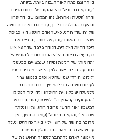
ביותר וגם פתח לאור הגבוה ביותר. בזוהר, 
"עומקא דחשוכא" הוא המקור של כוחות הפירוד 
והרע (הסטרא אחרא). זהו המקום שבו החיסרון 
וההיעדר מוחלטים כל כך, עד שהם יוצרים תחושה 
של "חושך" רוחני. כאשר אדם חוטא, הוא כביכול 
שואב כוח מאותו עומק של חושך, המייצג את 
היפך החיות האלוהית. הזוהר מלמד שהחטא אינו 
רק פעולה חיצונית, אלא התחברות של הנפש אל 
"תהומות" של ריקנות ופירוד שנמצאים במעמקי 
התודעה. רבי שניאור זלמן מליאדי מסביר בספר 
"ליקוטי תורה" שמי שחטא ופגם בנפשו צריך 
לעשות תשובה כדי להמשיך כוח רוחני חדש 
מלמעלה שימלא את החיסרון, וזהו סוד הפסוק 
"ממעמקים קראתיך ה'". לשיטתו, התיקון דורש 
המשכת "אור חדש" מרובד רוחני עליון ונסתר 
שנקרא "עומקא דחשוכא" (עומק החושך). אין 
מדובר בחושך של רוע, אלא באור כה חזק ונעלה 
עד שהוא נסתר מהשגתנו. תהליך התשובה 
מאפשר לאדם להתחבר לנקודה הראשונית של 