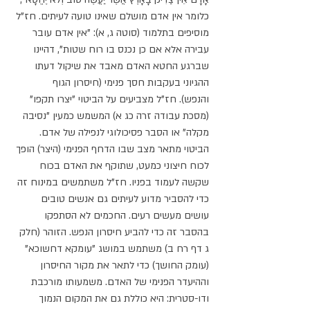
כלומר אין אדם מושלם שאינו טועה לעיתים. חז"ל 
מוסיפים בתלמוד (סוטה ג, א): "אין אדם עובר 
עבירה אלא אם כן נכנס בו רוח שטות", דהיינו 
שברגע החטא האדם מאבד את שיקול דעתו 
ההגיוני בעקבות חסך פנימי (חיסרון הגוף 
והנפש). חז"ל מצביעים על הביטוי "יצרו תקפו" 
(מסכת עבודה זרה כג א) המשמש כמעין "נסיבה 
מקלה" או הסבר פסיכולוגי לנפילה של אדם. 
הביטוי מתאר מצב שבו הדחף הפנימי (היצר) הופך 
לכוח חיצוני כמעט, שתוקף את האדם בכוח 
שקשה לעמוד בפניו. חז"ל משתמשים במינוח זה 
כדי להסביר מדוע לעיתים גם אנשים טובים 
עושים מעשים רעים. החכמים לא הסתפקו 
בהסבר זה כדי להביע חיסרון הנפש. הזוהר (חלק 
ג דף רח ב) משתמש במושג "עומקא דחשוכא" 
(עומק החושך) כדי לתאר את מקור החיסרון 
וההיעדר הפנימי של האדם. משמעותו מורכבת 
ודו-סטרית: היא כוללת גם את המקום הנמוך 