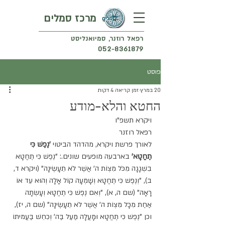
מרכז סמלים
רפאל רוזנר, סמיואנליסט
052-8361879
פוסט
20 במרץ
זמן קריאה 4 דקות
החטא והלא-מודע
ויקרא תשפ"ו
רפאל רוזנר
לאורך פרשת ויקרא, מהדהד הביטוי 
'נֶפֶשׁ כִּי 
תֶחֱטָא'
 בארבעה מופעים שונים.: "נֶפֶשׁ כִּי תֶחֱטָא 
בִשְׁגָגָה מִכֹּל מִצְוֹת ה' אֲשֶׁר לֹא תֵעָשֶׂינָה" (ויקרא ד, 
ב), "וְנֶפֶשׁ כִּי תֶחֱטָא וְשָׁמְעָה קוֹל אָלָה וְהוּא עֵד אוֹ 
רָאָה" (שם ה, א), "וְאִם נֶפֶשׁ כִּי תֶחֱטָא וְעָשְׂתָה 
אַחַת מִכָּל מִצְוֹת ה' אֲשֶׁר לֹא תֵעָשֶׂינָה" (שם ה, יז), 
וכן "נֶפֶשׁ כִּי תֶחֱטָא וּמָעֲלָה מַעַל בַּה' וְכִחֵשׁ בַּעֲמיתוֹ 