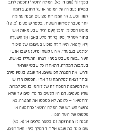
בְּפִקָּדוֹן" (שם ה, כא). המילה "חטא" נתפסת לרוב 
במילון כעבירה על המוסר או על החוק, בדומה 
לעוון ופשע, אך המקורות מציעים הבנה עמוקה 
יותר מעבר לפירוש השטחי. בספר שופטים (כ, טז) 
מופיע הפסוק: "מִכֹּל הָעָם הַזֶּה שבע מֵאוֹת אִישׁ 
בָּחוּר אִטֵּר יַד יְמִינוֹ כָּל זֶה קֹלֵעַ בָּאֶבֶן אֶל הַשַּׂעֲרָה 
וְלֹא יַחֲטִא". תיאור זה מופיע בעיצומו של סיפור 
"פילגש בגבעה", אירוע קשה ומזעזע שבו אנשי 
העיר גבעה משבט בנימין רצחו והתעללו באישה. 
בעקבות המקרה, התאחדו כל שבטי ישראל 
ודרשו את הסגרת הפושעים, אך שבט בנימין סירב 
ובחר לצאת למלחמה נגד אחיו. הפסוק מדגיש 
את המיומנות המפחידה של לוחמי בנימין: למרות 
שהיו מעטים, הם היו קלעים כה מדויקים עד שלא 
"החטיאו" – כלומר, לא פספסו את המטרה. כאן 
נחשף השורש של המילה "חטא" כהחמצה או 
פספוס של היעד הנכון.
הבנה זו מתחזקת גם בספר מלכים א' (א, כא), 
שם פונה בת שבע אל דוד המלך בימיו האחרונים. 