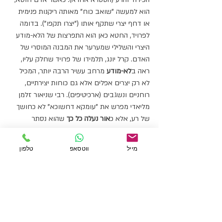
הוא למעשה "שואב כוח" מאותה ריקנות פנימית 
או דחף יצרי שתקף אותו ("יצרו תקפו"). בדומה 
לפרויד, החטא כאן הוא התפרצות של הלא-מודע 
היצרי והשלילי שמערער את המבנה המוסרי של 
האדם. קרל יונג, תלמידו של פרויד שחלק עליו, 
ראה ב
לא-מודע
 מרחב עשיר הרבה יותר, המכיל 
לא רק יצרים אפלים אלא גם כוחות יצירתיים, 
רוחניים ונשגבים (ארכיטיפים). רבי שניאור זלמן 
מליאדי מפרש את "עומקא דחשוכא" לא כחושך 
של רע, אלא כ
אור נעלה כל כך
 שהוא נסתר 
מהשגתנו ונראה לנו כחושך. לפי גישה זו, החיסרון 
שיצר החטא הוא הזדמנות. התשובה ("ממעמקים 
מייל
ווטסאפ
טלפון
קראתיך") מאפשרת לאדם לרדת אל מעמקי נפשו 
ולדלות משם "אור חדש". בדומה ליונג, החטא 
והמשבר שבעקבותיו הם פתח לצמיחה, לגילוי 
כוחות נפש חבויים ולחיבור לנקודת השלמות 
הראשונית. הפנמת החטא היא הרבה מעבר 
לתפילות ובקשת רחמים. מדובר בתהליך עומק 