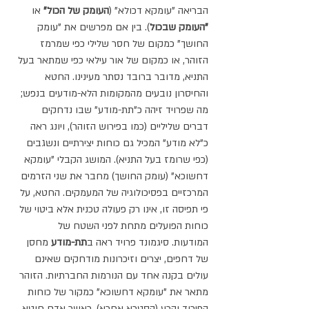
הבריאה "עומקא דכולא" (
העומק של הכול"
 או 
"העומק שבכול
). בין אם מפרשים את "עומק 
החושך" כמקום של חסר שלילי כפי שמרמז 
הזוהר, או כמקום של אור עילאי כפי שמתאר בעל 
התניא, מדובר ברובד נסתר מעינינו. החטא 
והחיסרון נובעים מהמקומות הלא-מודעים בנפש; 
מה שפרויד זיהה כ"תת-מודע" שבו נדחקים 
דברים שליליים (כמו בפירוש הזוהר), ויונג ראה 
כ"לא מודע" המכיל גם כוחות יצירתיים ונשגבים 
(כפי שרומז בעל התניא). המושג הקבלי "עומקא 
דחשוכא" (עומק החושך) מחבר את שני הזרמים 
המרכזיים בפסיכולוגיה של המעמקים. החטא, על 
פי תפיסה זו, אינו רק פעולה טכנית אלא ביטוי של 
כוחות הפועלים מתחת לפני השטח של 
המודעות. סיגמונד פרויד ראה ב
תת-מודע
 מחסן 
של דחפים, יצרים וזיכרונות מודחקים שאינם 
עולים בקנה אחד עם הנורמות החברתיות. הזוהר 
מתאר את "עומקא דחשוכא" כמקור של כוחות 
הפירוד והרע (הסטרא אחרא). כאשר אדם חוטא, 